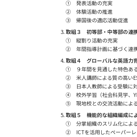
① 発表活動の充実
② 体験活動の推進
③ 帰国後の適応活動促進
取組３ 初等部・中等部の連
① 縦割り活動の充実
② 年間指導計画に基づく連
取組４ グローバルな英語力
① ９年間を見通した特色ある
② 米人講師による質の高いE
③ 日本人教師による受験に
④ 校外学習（社会科見学、Y
⑤ 現地校との交流活動によ
取組５ 機能的な組織編成に
① 分掌組織のスリム化によ
② ICTを活用したペーパー