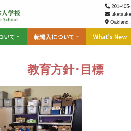
201-405-
uketsuke
Oakland,
ついて
転編入について
What’s New
教育方針･目標