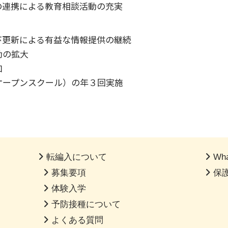
の連携による教育相談活動の充実
び更新による有益な情報提供の継続
動の拡大
加
オープンスクール）の年３回実施
転編入について
Wha
募集要項
保
体験入学
予防接種について
よくある質問