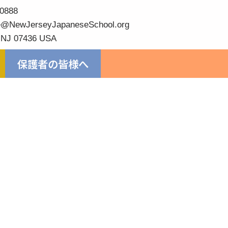
0888
@NewJerseyJapaneseSchool.org
 NJ 07436 USA
保護者の皆様へ