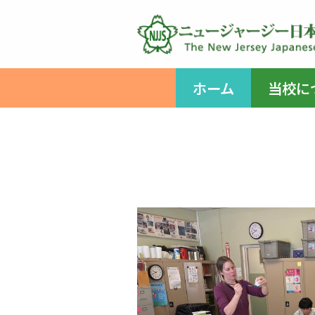
コ
ン
テ
ホーム
当校に
ン
ツ
へ
ス
キ
ッ
プ