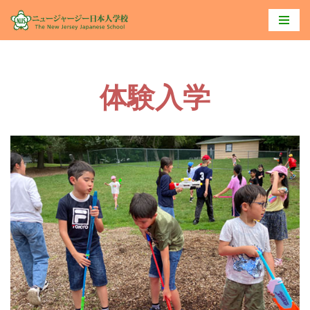
コ
ン
テ
体験入学
ン
ツ
へ
ス
キ
ッ
プ