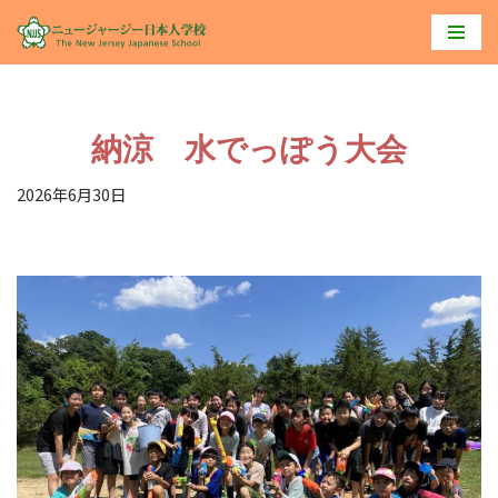
コ
ン
テ
納涼 水でっぽう大会
ン
ツ
2026年6月30日
へ
ス
キ
ッ
プ