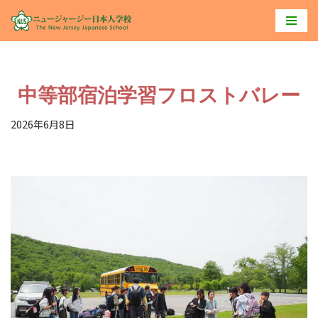
コ
ン
テ
中等部宿泊学習フロストバレー
ン
ツ
2026年6月8日
へ
ス
キ
ッ
プ