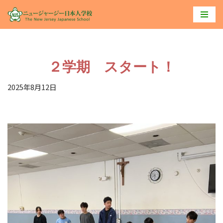
コ
ン
テ
２学期 スタート！
ン
ツ
2025年8月12日
へ
ス
キ
ッ
プ