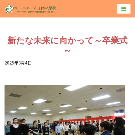
コ
ン
テ
新たな未来に向かって～卒業式
ン
ツ
～
へ
2025年3月4日
ス
キ
ッ
プ