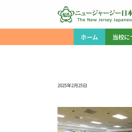
コ
ン
テ
ホーム
当校に
ン
ツ
へ
ス
キ
ッ
2025年2月25日
プ