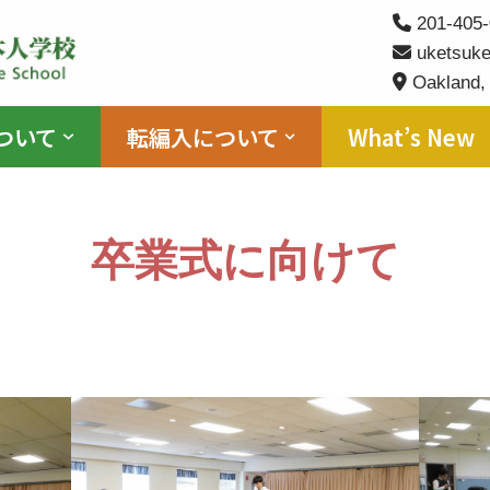
201-405-
uketsuke
Oakland,
ついて
転編入について
What’s New
卒業式に向けて