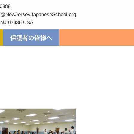
0888
@NewJerseyJapaneseSchool.org
 NJ 07436 USA
保護者の皆様へ