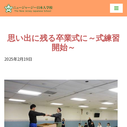
コ
ン
テ
思い出に残る卒業式に～式練習
ン
ツ
開始～
へ
2025年2月19日
ス
キ
ッ
プ