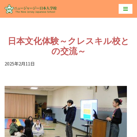
コ
ン
テ
日本文化体験～クレスキル校と
ン
ツ
の交流～
へ
2025年2月11日
ス
キ
ッ
プ