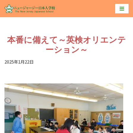
コ
ン
テ
本番に備えて～英検オリエンテ
ン
ツ
ーション～
へ
2025年1月22日
ス
キ
ッ
プ