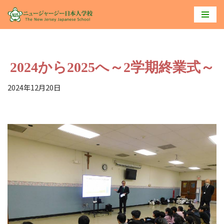
コ
ン
テ
2024から2025へ～2学期終業式～
ン
ツ
2024年12月20日
へ
ス
キ
ッ
プ