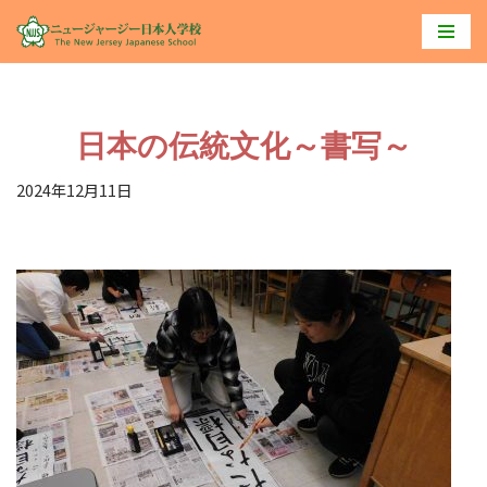
コ
ン
テ
日本の伝統文化～書写～
ン
ツ
2024年12月11日
へ
ス
キ
ッ
プ