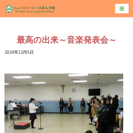
コ
ン
テ
最高の出来～音楽発表会～
ン
ツ
2024年12月5日
へ
ス
キ
ッ
プ