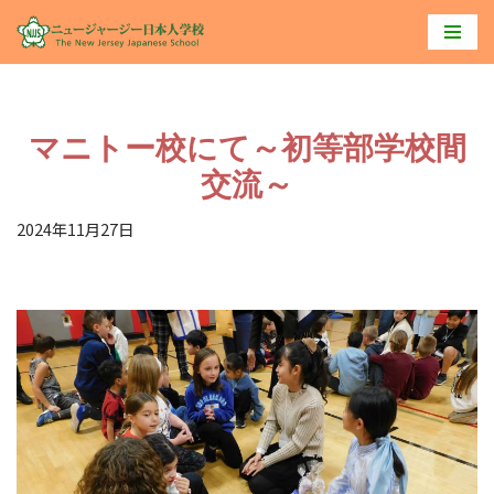
コ
ン
テ
マニトー校にて～初等部学校間
ン
ツ
交流～
へ
2024年11月27日
ス
キ
ッ
プ