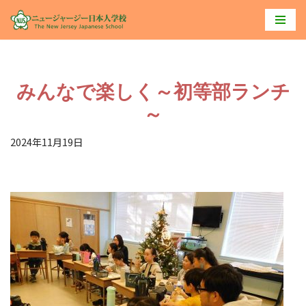
コ
ン
テ
みんなで楽しく～初等部ランチ
ン
ツ
～
へ
2024年11月19日
ス
キ
ッ
プ