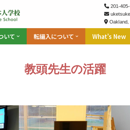
201-405-
uketsuke
Oakland,
ついて
転編入について
What’s New
教頭先生の活躍