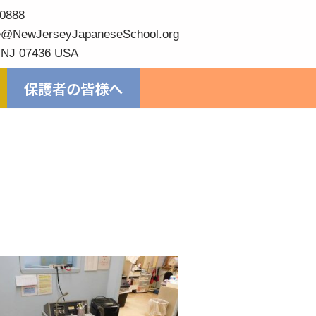
0888
@NewJerseyJapaneseSchool.org
 NJ 07436 USA
保護者の皆様へ