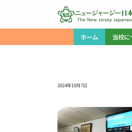
コ
ン
テ
ホーム
当校に
ン
ツ
へ
ス
キ
ッ
2024年10月7日
プ