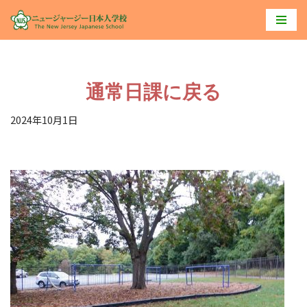
コ
ン
テ
通常日課に戻る
ン
ツ
2024年10月1日
へ
ス
キ
ッ
プ