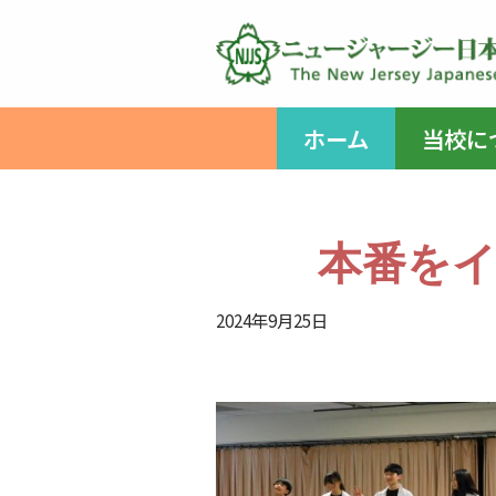
コ
ン
テ
ホーム
当校に
ン
ツ
へ
ス
本番を
キ
ッ
2024年9月25日
プ