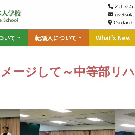
201-405-
uketsuke
Oakland,
ついて
転編入について
What’s New
イメージして～中等部リハ