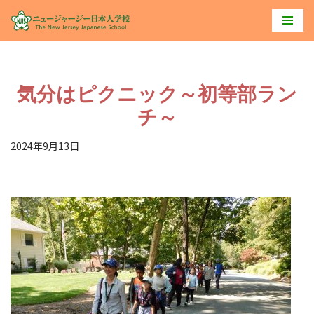
コ
ン
テ
気分はピクニック～初等部ラン
ン
ツ
チ～
へ
2024年9月13日
ス
キ
ッ
プ