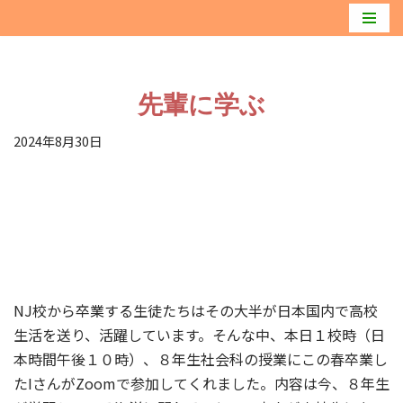
コ
ン
テ
先輩に学ぶ
ン
2024年8月30日
ツ
へ
ス
キ
ッ
プ
NJ校から卒業する生徒たちはその大半が日本国内で高校
生活を送り、活躍しています。そんな中、本日１校時（日
本時間午後１０時）、８年生社会科の授業にこの春卒業し
たIさんがZoomで参加してくれました。内容は今、８年生