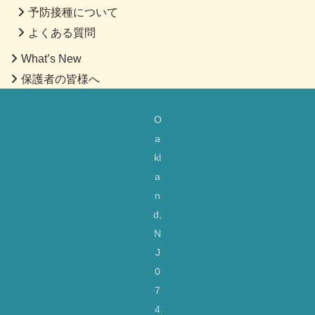
予防接種について
よくある質問
What’s New
保護者の皆様へ
O
a
kl
a
n
d,
N
J
0
7
4