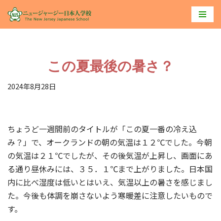
コ
ン
テ
この夏最後の暑さ？
ン
ツ
2024年8月28日
へ
ス
キ
ちょうど一週間前のタイトルが「この夏一番の冷え込
ッ
み？」で、オークランドの朝の気温は１２℃でした。今朝
プ
の気温は２１℃でしたが、その後気温が上昇し、画面にあ
る通り昼休みには、３５．１℃まで上がりました。日本国
内に比べ湿度は低いとはいえ、気温以上の暑さを感じまし
た。今後も体調を崩さないよう寒暖差に注意したいもので
す。