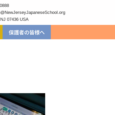
0888
@NewJerseyJapaneseSchool.org
 NJ 07436 USA
保護者の皆様へ