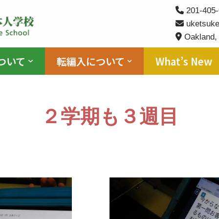
201-405-
uketsuke
Oakland,
ついて
転編入について
What’s New
２学期も３週目