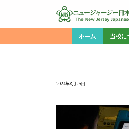
コ
ン
テ
ホーム
当校に
ン
ツ
へ
ス
キ
ッ
2024年8月26日
プ