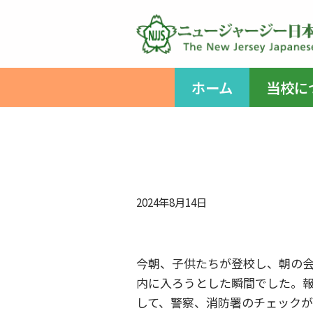
コ
ン
テ
ホーム
当校に
ン
ツ
へ
ス
キ
ッ
2024年8月14日
プ
今朝、子供たちが登校し、朝の
内に入ろうとした瞬間でした。
して、警察、消防署のチェック