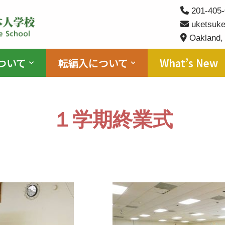
201-405-
uketsuke
Oakland,
ついて
転編入について
What’s New
１学期終業式