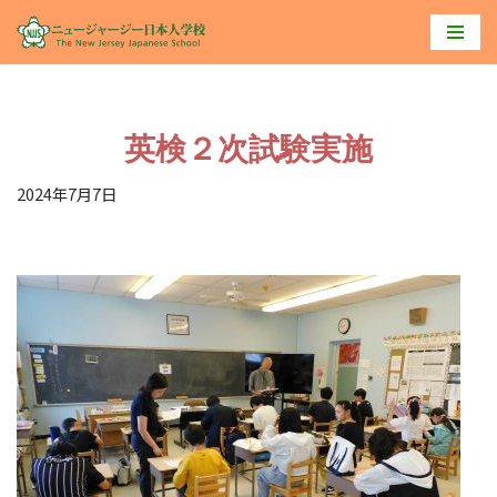
コ
ン
テ
英検２次試験実施
ン
ツ
2024年7月7日
へ
ス
キ
ッ
プ