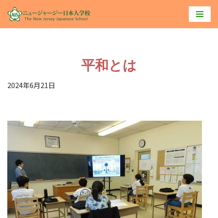
コ
ン
テ
平和とは
ン
ツ
2024年6月21日
へ
ス
キ
ッ
プ