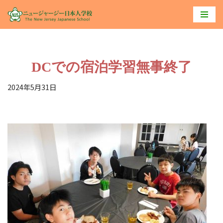
コ
ン
テ
DCでの宿泊学習無事終了
ン
ツ
2024年5月31日
へ
ス
キ
ッ
プ