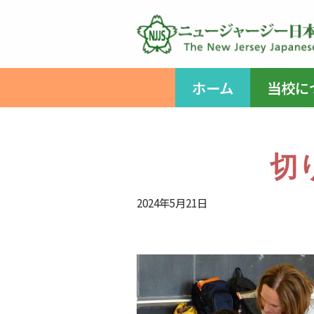
コ
ン
テ
ホーム
当校に
ン
ツ
へ
ス
切
キ
ッ
2024年5月21日
プ