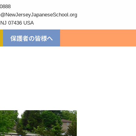
0888
@NewJerseyJapaneseSchool.org
 NJ 07436 USA
保護者の皆様へ
）