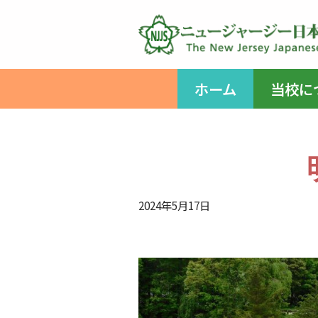
コ
ン
テ
ホーム
当校に
ン
ツ
へ
ス
キ
ッ
2024年5月17日
プ