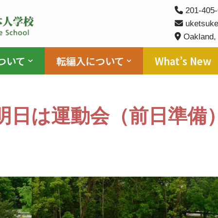
201-405-
uketsuke
Oakland,
ついて
転編入について
What’s New
明日は運動会（前日準備