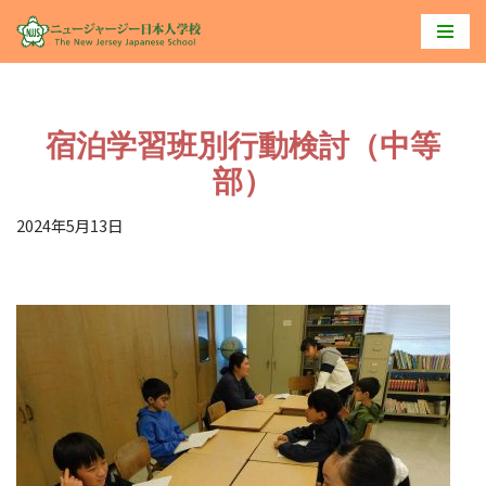
コ
ン
テ
宿泊学習班別行動検討（中等
ン
ツ
部）
へ
2024年5月13日
ス
キ
ッ
プ