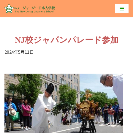
コ
ン
テ
NJ校ジャパンパレード参加
ン
ツ
2024年5月11日
へ
ス
キ
ッ
プ