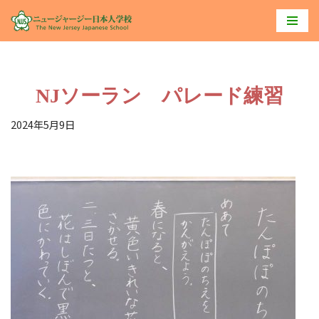
コ
ン
テ
NJソーラン パレード練習
ン
ツ
2024年5月9日
へ
ス
キ
ッ
プ