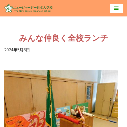
コ
ン
テ
みんな仲良く全校ランチ
ン
ツ
2024年5月8日
へ
ス
キ
ッ
プ