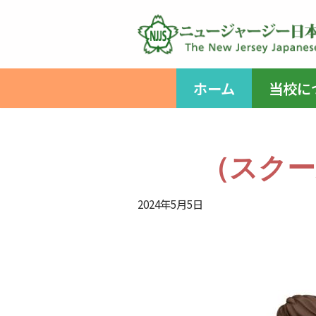
コ
ン
テ
ホーム
当校に
ン
ツ
へ
ス
（スクー
キ
ッ
2024年5月5日
プ