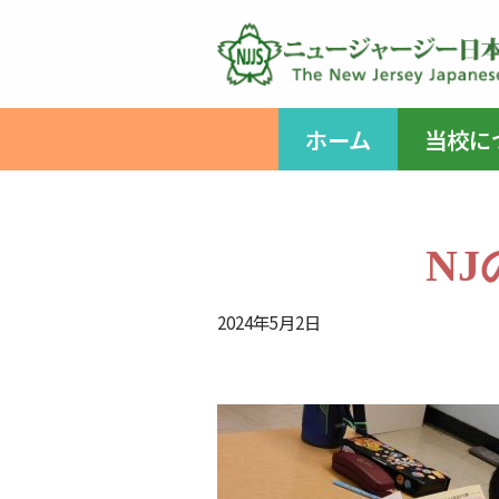
コ
ン
テ
ホーム
当校に
ン
ツ
へ
ス
N
キ
ッ
2024年5月2日
プ